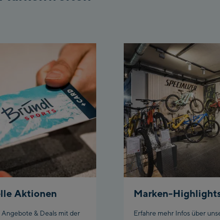
Aho
/Va
Fue
Spi
/Va
Spi
Top
Isch
Isc
Isc
Par
lle Aktionen
Marken-Highlight
Sch
e Angebote & Deals mit der
Erfahre mehr Infos über uns