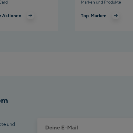
Card
Marken und Produkte
Pla
e Aktionen
Top-Marken
Cha
Bik
em
ote und