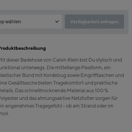
op wählen
Verfügbarkeit anfragen
ist der Click & Reserve Service aktuell nicht verfügbar?
run:
kzeptiere die für Click & Reserve notwendigen Cookies. Klicke
 einfach auf folgenden Link.
Produktbeschreibung
gshipstore Kaprun
it dieser Badehose von Calvin Klein bist Du stylisch und
skogelbahn Talstation /
ck & Reserve zulassen
unktional unterwegs. Die mittellange Passform, ein
ley station
zsteinhorn Alpincenter
lastischer Bund mit Kordelzug sowie Eingrifftaschen und
rgstation / Top station)
ine Gesäßtasche bieten Tragekomfort und praktische
etails. Das schnelltrocknende Material aus 100 %
eworld Kaprun
olyester und das atmungsaktive Netzfutter sorgen für
in angenehmes Tragegefühl – ob am Strand oder im
run Outlet
ool.
e-Servicecenter Kaprun