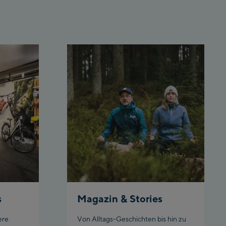
rnbahn Talstation
lley station
gen:
eljochbahn Talstation
lley station
eljochbahn Bergstation /
 station
gl:
hgl Zentrum
hgl Outlet
datschgratbahn
s
Magazin & Stories
ladming:
ere
Von Alltags-Geschichten bis hin zu