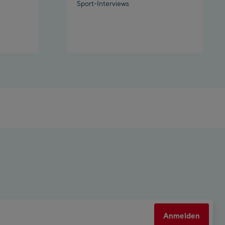
Sport-Interviews
net Planai
rly Kahr
eworld Schladming
Anmelden