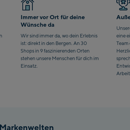
Ko
Immer vor Ort für deine
Auße
Wünsche da
Saa
Unser
en
Wir sind immer da, wo dein Erlebnis
eine e
Vie
ist: direkt in den Bergen. An 30
Team 
sta
Shops in 9 faszinierenden Orten
Herzl
Salz
stehen unsere Menschen für dich im
sprec
McA
Einsatz.
Entwi
Out
Arbeit
May
May
Pen
Val
Pen
 Markenwelten
Top