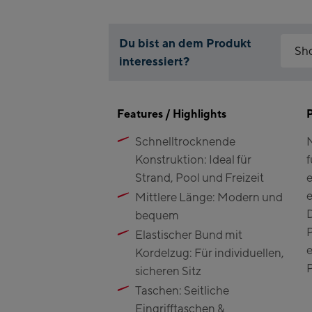
Du bist an dem Produkt
Sh
interessiert?
Warum 
Kap
Bitte a
Features / Highlights
hierfür
Fla
Schnelltrocknende
M
Mai
Cli
Konstruktion: Ideal für
f
Val
Kit
Strand, Pool und Freizeit
e
(Be
e
Mittlere Länge: Modern und
D
bequem
Bik
P
Elastischer Bund mit
e
Kap
Kordelzug: Für individuellen,
P
sicheren Sitz
Bik
Taschen: Seitliche
Eingrifftaschen &