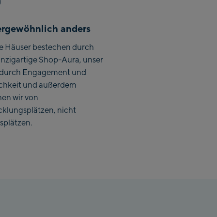
hlmaisbahn
rgewöhnlich anders
lbach Ski-Service Center
e Häuser bestechen durch
inzigartige Shop-Aura, unser
hhofen Talstation /Valley
durch Engagement und
tion
ichkeit und außerdem
burg:
hen wir von
rthurGlen Designer
cklungsplätzen, nicht
let
splätzen.
rhofen:
rhofen Zentrum
kenbahn Talstation /
ley station
kenbahn Bergstation /
 station