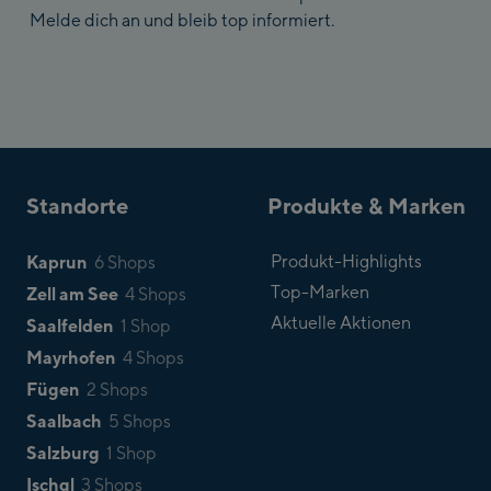
Melde dich an und bleib top informiert.
Standorte
Produkte & Marken
Kaprun
Produkt-Highlights
6 Shops
Top-Marken
Zell am See
4 Shops
Aktuelle Aktionen
Saalfelden
1 Shop
Mayrhofen
4 Shops
Fügen
2 Shops
Saalbach
5 Shops
Salzburg
1 Shop
Ischgl
3 Shops