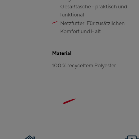
Zell
Gesäßtasche – praktisch und
Sc
funktional
Tal
Netzfutter: Für zusätzlichen
Cit
Komfort und Halt
sta
Are
Val
Material
Dri
100 % recyceltem Polyester
/ T
Saal
Saa
Saal
Saa
Saa