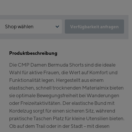
Shop wählen
Verfügbarkeit anfragen
Warum ist der Click & Reserve Service aktuell nicht verfügbar?
Kaprun:
Bitte akzeptiere die für Click & Reserve notwendigen Cookies. Klicke
hierfür einfach auf folgenden Link.
Produktbeschreibung
Flagshipstore Kaprun
Die CMP Damen Bermuda Shorts sind die ideale
Maiskogelbahn
Click & Reserve zulassen
Wahl für aktive Frauen, die Wert auf Komfort und
Talstation / Valley
Kitzsteinhorn
Funktionalität legen. Hergestellt aus einem
station
Alpincenter
elastischen, schnell trocknenden Materialmix bieten
(Bergstation / Top
sie optimale Bewegungsfreiheit bei Wanderungen
Bikeworld Kaprun
station)
oder Freizeitaktivitäten. Der elastische Bund mit
Kordelzug sorgt für einen sicheren Sitz, während
Kaprun Outlet
praktische Taschen Platz für kleine Utensilien bieten.
Bike-Servicecenter
Ob auf dem Trail oder in der Stadt – mit diesen
Kaprun