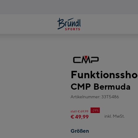
Funktionssh
CMP Bermuda
Artikelnummer: 33T5486
-29%
statt € 69,99
inkl. MwSt.
€ 49,99
Größen