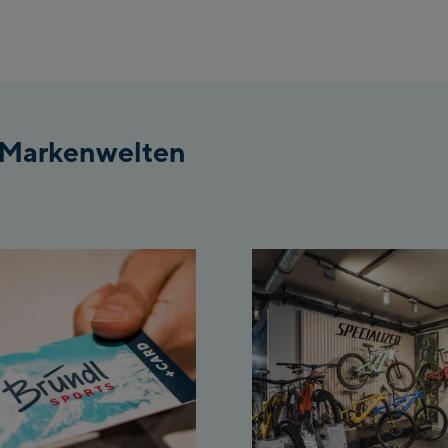
Top statio
Ahornbahn 
station
Fuegen:
Spieljochb
 Markenwelten
/Valley sta
Spieljochb
Top statio
Ischgl:
Ischgl Ze
Ischgl Out
Pardatsch
Schladming: