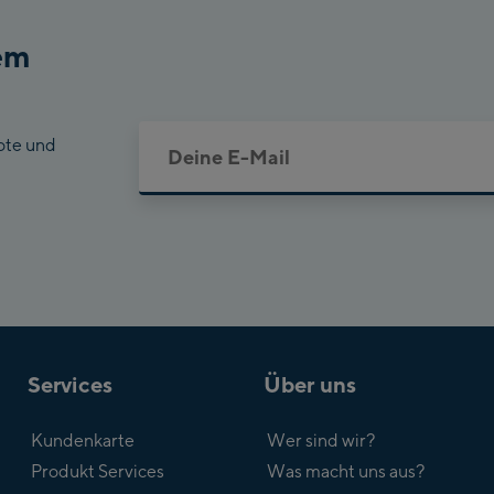
em
ote und
Services
Über uns
Kundenkarte
Wer sind wir?
Produkt Services
Was macht uns aus?