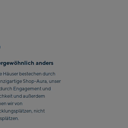
Zentrum
bahn
ki-Service Center
Talstation /Valley
rgewöhnlich anders
len Designer
e Häuser bestechen durch
inzigartige Shop-Aura, unser
durch Engagement und
ichkeit und außerdem
 Zentrum
hen wir von
 Talstation /
cklungsplätzen, nicht
ion
splätzen.
n Bergstation /