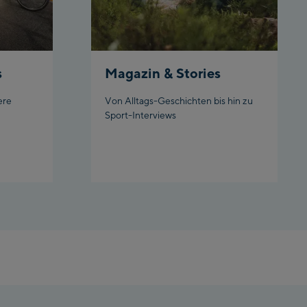
nai
r
s
Magazin & Stories
 Schladming
ere
Von Alltags-Geschichten bis hin zu
Sport-Interviews