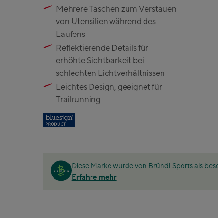
​Mehrere Taschen zum Verstauen
Zell Am See:
von Utensilien während des
Schmitte
Laufens
Talstation 
​Reflektierende Details für
CityXPress 
erhöhte Sichtbarkeit bei
station
schlechten Lichtverhältnissen
AreitXpress
​Leichtes Design, geeignet für
station
Trailrunning
Drive-in Ar
Top statio
Saalfelden:
Saalfelden
Diese Marke wurde von Bründl Sports als be
Erfahre mehr
Saalbach:
Saalbach L