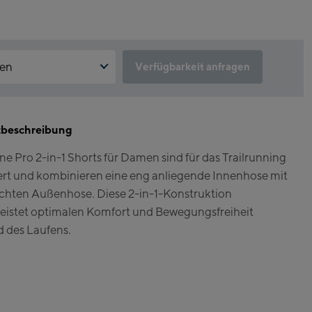
len
Verfügbarkeit anfragen
lick & Reserve Service aktuell nicht verfügbar?
 die für Click & Reserve notwendigen Cookies. Klicke hierfür einfach
nk.
tbeschreibung
ore Kaprun
ne Pro 2-in-1 Shorts für Damen sind für das Trailrunning
ahn Talstation /
erve zulassen
ert und kombinieren eine eng anliegende Innenhose mit
ion
orn Alpincenter
eichten Außenhose. Diese 2-in-1-Konstruktion
n / Top station)
eistet optimalen Komfort und Bewegungsfreiheit
 des Laufens.
 Kaprun
tlet
cecenter Kaprun