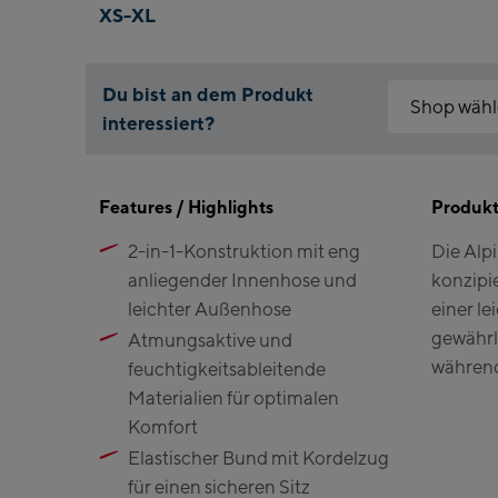
XS-XL
Du bist an dem Produkt
Shop wäh
interessiert?
Warum ist der C
Kaprun:
Bitte akzeptiere
Features / Highlights
auf folgenden Li
Produk
Flagshipst
2-in-1-Konstruktion mit eng
Die Alpi
Maiskogelb
Click & Res
anliegender Innenhose und
konzipi
Valley stat
Kitzsteinh
leichter Außenhose
einer l
(Bergstatio
gewährl
​Atmungsaktive und
während
feuchtigkeitsableitende
Bikeworld
Materialien für optimalen
Komfort
Kaprun Ou
​Elastischer Bund mit Kordelzug
Bike-Servi
für einen sicheren Sitz