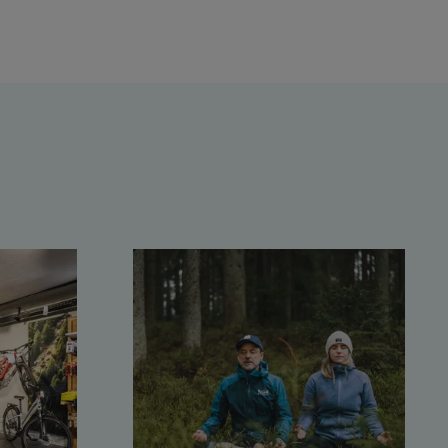
n
Talstation /Valley
ahn Talstation
tion
ahn Bergstation /
n
ntrum
let
gratbahn