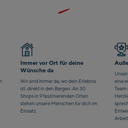
Saalbach 
Kohlmais
Saalbach S
Viehhofen 
station
Salzburg:
Immer vor Ort für deine
Auße
McArthurG
Wünsche da
Unser
Outlet
en
Wir sind immer da, wo dein Erlebnis
eine e
Mayrhofen:
ist: direkt in den Bergen. An 30
Team 
Shops in 9 faszinierenden Orten
Herzl
Mayrhofen
stehen unsere Menschen für dich im
sprec
Penkenbahn
Einsatz.
Entwi
Valley stat
Arbeit
Penkenbah