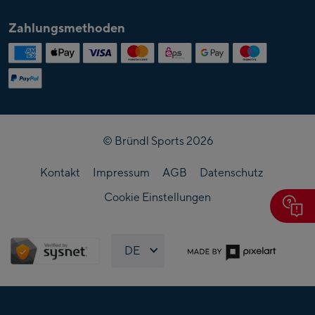
Über
Kontakt
Partner
Lehre bei Bründl
Bründl
Zahlungsmethoden
Magazin & Stories
Entitäten
Karriere im Servicecenter
Veranstaltungen
Bründl Akademie
Presse
Ansprechpartner
Sitemap
FAQ
Follow us
© Bründl Sports 2026
Kontakt
Impressum
AGB
Datenschutz
Cookie Einstellungen