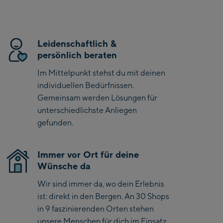
Saalbach Zentrum
Leidenschaftlich &
Kohlmaisbahn
persönlich beraten
Saalbach Ski-Service
Im Mittelpunkt stehst du mit deinen
Center
individuellen Bedürfnissen.
Viehhofen Talstation
Gemeinsam werden Lösungen für
/Valley station
unterschiedlichste Anliegen
Salzburg:
gefunden.
McArthurGlen
Designer Outlet
Immer vor Ort für deine
Wünsche da
Mayrhofen:
Wir sind immer da, wo dein Erlebnis
Mayrhofen Zentrum
ist: direkt in den Bergen. An 30 Shops
Penkenbahn Talstation
in 9 faszinierenden Orten stehen
/ Valley station
unsere Menschen für dich im Einsatz.