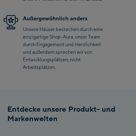
Penkenbahn
Bergstation / Top
Außergewöhnlich anders
Ahornbahn Talstation
station
/Valley station
Unsere Häuser bestechen durch eine
einzigartige Shop-Aura, unser Team
Fuegen:
durch Engagement und Herzlichkeit
Spieljochbahn
und außerdem sprechen wir von
Talstation /Valley
Entwicklungsplätzen, nicht
Spieljochbahn
station
Arbeitsplätzen.
Bergstation / Top
station
Ischgl:
Ischgl Zentrum
Entdecke unsere Produkt- und
Ischgl Outlet
Markenwelten
Pardatschgratbahn