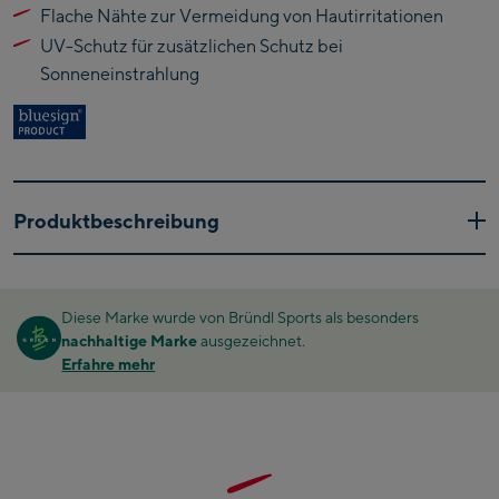
​Flache Nähte zur Vermeidung von Hautirritationen
Kaprun
​UV-Schutz für zusätzlichen Schutz bei
Zell Am See:
Sonneneinstrahlung
Schmittenhöhebahn
Talstation / Valley
CityXPress Talstation /
station
Valley station
AreitXpress Talstation /
Produktbeschreibung
Valley station
Das Dynafit Alpine Pro Tank ist dein idealer Begleiter für
Drive-in Areit III
sommerliche Trailruns, Bergläufe oder andere intensive
Bergstation / Top
Diese Marke wurde von Bründl Sports als besonders
Outdoor-Aktivitäten.
station
Saalfelden:
nachhaltige Marke
ausgezeichnet.
Erfahre mehr
Saalfelden
Saalbach:
Saalbach Life.Style