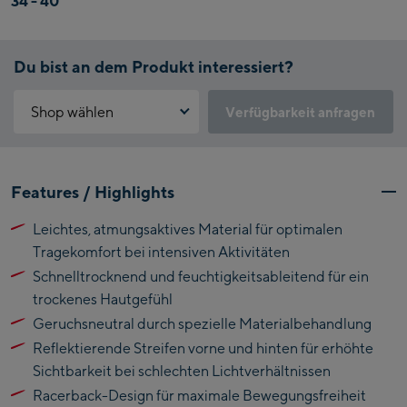
34 - 40
Du bist an dem Produkt interessiert?
Shop wählen
Verfügbarkeit anfragen
Warum ist der Click & Reserve Service aktuell nicht verfügbar?
Kaprun:
Bitte akzeptiere die für Click & Reserve notwendigen Cookies.
Features / Highlights
Klicke hierfür einfach auf folgenden Link.
Flagshipstore Kaprun
Leichtes, atmungsaktives Material für optimalen
Maiskogelbahn
Click & Reserve zulassen
Tragekomfort bei intensiven Aktivitäten
Talstation / Valley
Kitzsteinhorn
​Schnelltrocknend und feuchtigkeitsableitend für ein
station
Alpincenter
trockenes Hautgefühl
(Bergstation / Top
​Geruchsneutral durch spezielle Materialbehandlung
Bikeworld Kaprun
station)
​Reflektierende Streifen vorne und hinten für erhöhte
Sichtbarkeit bei schlechten Lichtverhältnissen
Kaprun Outlet
​Racerback-Design für maximale Bewegungsfreiheit
Bike-Servicecenter