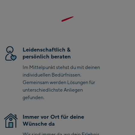
eine geräumige Reißverschlusstasche auf der Vorderseite,
Saalbach Life.Style
die auch beim Tragen eines Rucksacks zugänglich bleibt.
Zudem lässt sich die Jacke schnell und kompakt in deinem
Saalbach Zentrum
Rucksack verstauen.
Kohlmaisbahn
Saalbach Ski-Service
Leidenschaftlich &
Center
persönlich beraten
Viehhofen Talstation
Im Mittelpunkt stehst du mit deinen
/Valley station
individuellen Bedürfnissen.
Salzburg:
Gemeinsam werden Lösungen für
unterschiedlichste Anliegen
McArthurGlen
gefunden.
Designer Outlet
Mayrhofen:
Immer vor Ort für deine
Wünsche da
Mayrhofen Zentrum
Wir sind immer da, wo dein Erlebnis
Penkenbahn Talstation