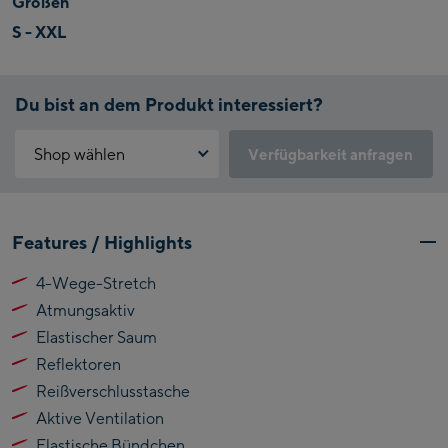
Größen
S - XXL
Du bist an dem Produkt interessiert?
Shop wählen
Verfügbarkeit anfragen
Warum ist der Click & Reserve Service aktuell nicht verfügbar?
Kaprun:
Bitte akzeptiere die für Click & Reserve notwendigen Cookies.
Features / Highlights
Klicke hierfür einfach auf folgenden Link.
Flagshipstore Kaprun
4-Wege-Stretch
Maiskogelbahn
Click & Reserve zulassen
Atmungsaktiv
Talstation / Valley
Kitzsteinhorn
station
Elastischer Saum
Alpincenter
Reflektoren
(Bergstation / Top
Reißverschlusstasche
Bikeworld Kaprun
station)
Aktive Ventilation
Kaprun Outlet
Elastische Bündchen