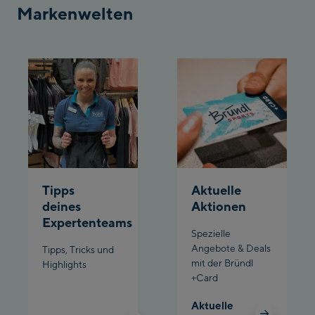
Markenwelten
Schladming:
Planet Planai
Charly Kahr
Bikeworld Schladming
Tipps
Aktuelle
deines
Aktionen
Expertenteams
Spezielle
Angebote & Deals
Tipps, Tricks und
mit der Bründl
Highlights
+Card
Aktuelle