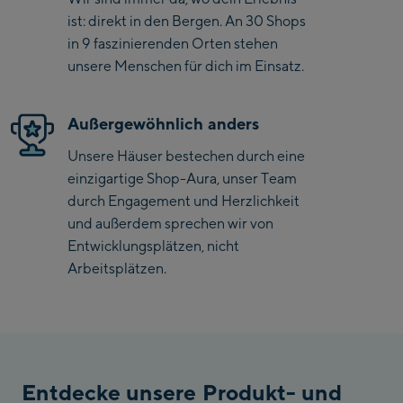
ist: direkt in den Bergen. An 30 Shops
/ Valley station
Penkenbahn
in 9 faszinierenden Orten stehen
Bergstation / Top
unsere Menschen für dich im Einsatz.
Ahornbahn Talstation
station
/Valley station
Außergewöhnlich anders
Fuegen:
Unsere Häuser bestechen durch eine
Spieljochbahn
einzigartige Shop-Aura, unser Team
Talstation /Valley
durch Engagement und Herzlichkeit
Spieljochbahn
station
und außerdem sprechen wir von
Bergstation / Top
Entwicklungsplätzen, nicht
station
Arbeitsplätzen.
Ischgl:
Ischgl Zentrum
Ischgl Outlet
Entdecke unsere Produkt- und
Pardatschgratbahn