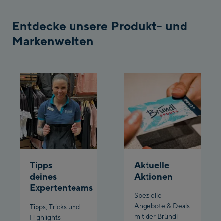
Bergstation / Top
Ahornbahn Talstation
station
Entdecke unsere Produkt- und
/Valley station
Markenwelten
Fuegen:
Spieljochbahn
Talstation /Valley
Spieljochbahn
station
Bergstation / Top
station
Ischgl:
Ischgl Zentrum
Tipps
Aktuelle
Ischgl Outlet
deines
Aktionen
Expertenteams
Pardatschgratbahn
Spezielle
Angebote & Deals
Tipps, Tricks und
mit der Bründl
Schladming:
Highlights