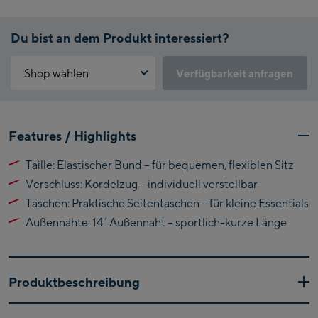
Du bist an dem Produkt interessiert?
Shop wählen
Verfügbarkeit anfragen
Warum ist der Click & Reserve Service aktuell nicht verfügbar?
Kaprun:
Bitte akzeptiere die für Click & Reserve notwendigen Cookies.
Features / Highlights
Klicke hierfür einfach auf folgenden Link.
Flagshipstore Kaprun
Taille: Elastischer Bund – für bequemen, flexiblen Sitz
Maiskogelbahn
Click & Reserve zulassen
Verschluss: Kordelzug – individuell verstellbar
Talstation / Valley
Kitzsteinhorn
station
Taschen: Praktische Seitentaschen – für kleine Essentials
Alpincenter
Außennähte: 14" Außennaht – sportlich-kurze Länge
(Bergstation / Top
Bikeworld Kaprun
station)
Kaprun Outlet
Produktbeschreibung
Bike-Servicecenter
Nachhaltig, bequem und stylisch – die 14" Badeshorts von