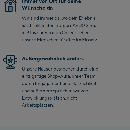
Immer vor Ort für deine
Saalbach Zentrum
Wünsche da
Wir sind immer da, wo dein Erlebnis
Kohlmaisbahn
ist: direkt in den Bergen. An 30 Shops
Saalbach Ski-Service
in 9 faszinierenden Orten stehen
Center
unsere Menschen für dich im Einsatz.
Viehhofen Talstation
/Valley station
Außergewöhnlich anders
Salzburg:
Unsere Häuser bestechen durch eine
McArthurGlen
einzigartige Shop-Aura, unser Team
Designer Outlet
durch Engagement und Herzlichkeit
und außerdem sprechen wir von
Mayrhofen:
Entwicklungsplätzen, nicht
Mayrhofen Zentrum
Arbeitsplätzen.
Penkenbahn Talstation
/ Valley station
Penkenbahn