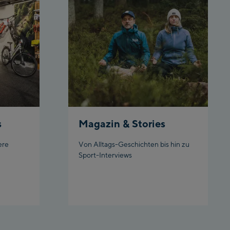
rnbahn Talstation /Valley
tion
gen:
eljochbahn Talstation
lley station
eljochbahn Bergstation /
 station
l:
s
Magazin & Stories
hgl Zentrum
ere
Von Alltags-Geschichten bis hin zu
Sport-Interviews
hgl Outlet
datschgratbahn
adming: