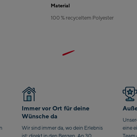
Zell
Material
Sch
100 % recyceltem Polyester
Tals
Cit
sta
Are
Val
Driv
Top
Saal
Saa
Saal
Immer vor Ort für deine
Auße
Wünsche da
Unser
Saa
en
Wir sind immer da, wo dein Erlebnis
eine e
Saa
ist: direkt in den Bergen. An 30
Team 