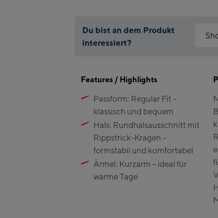
Du bist an dem Produkt
Sh
interessiert?
Warum i
Kapr
Bitte a
Features / Highlights
einfach
P
Fla
Passform: Regular Fit –
N
Mai
Cli
klassisch und bequem
B
Val
Kit
k
Hals: Rundhalsausschnitt mit
(Be
R
Rippstrick-Kragen –
e
formstabil und komfortabel
Bik
f
Ärmel: Kurzarm – ideal für
V
Kap
warme Tage
H
Bik
M