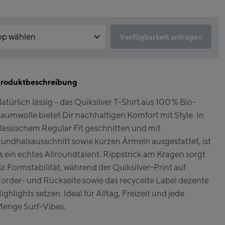
op wählen
Verfügbarkeit anfragen
st der Click & Reserve Service aktuell nicht verfügbar?
un:
kzeptiere die für Click & Reserve notwendigen Cookies. Klicke hierfür
 auf folgenden Link.
roduktbeschreibung
gshipstore Kaprun
atürlich lässig – das Quiksilver T-Shirt aus 100 % Bio-
skogelbahn Talstation /
ck & Reserve zulassen
aumwolle bietet Dir nachhaltigen Komfort mit Style. In
ley station
zsteinhorn Alpincenter
lassischem Regular Fit geschnitten und mit
rgstation / Top station)
undhalsausschnitt sowie kurzen Ärmeln ausgestattet, ist
s ein echtes Allroundtalent. Rippstrick am Kragen sorgt
eworld Kaprun
ür Formstabilität, während der Quiksilver-Print auf
order- und Rückseite sowie das recycelte Label dezente
run Outlet
ighlights setzen. Ideal für Alltag, Freizeit und jede
e-Servicecenter Kaprun
enge Surf-Vibes.