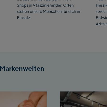
Shops in 9 faszinierenden Orten
Herzl
Koh
stehen unsere Menschen für dich im
sprec
Einsatz.
Entwi
Saa
Arbeit
Vie
sta
Salz
McA
Out
 Markenwelten
Mayr
May
Pen
Val
Pen
Top