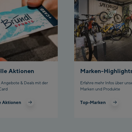
Aho
sta
Fue
Spi
/Va
Spi
Top
Ischg
lle Aktionen
Marken-Highlight
Isc
e Angebote & Deals mit der
Erfahre mehr Infos über uns
Card
Marken und Produkte
Isc
e Aktionen
Top-Marken
Par
Schl