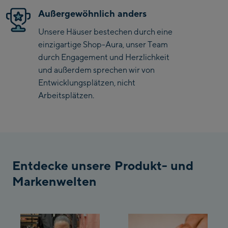
Saalbach Life.Style
Außergewöhnlich anders
Saalbach Zentrum
Unsere Häuser bestechen durch eine
einzigartige Shop-Aura, unser Team
Kohlmaisbahn
durch Engagement und Herzlichkeit
und außerdem sprechen wir von
Saalbach Ski-Service
Entwicklungsplätzen, nicht
Center
Viehhofen Talstation
Arbeitsplätzen.
/Valley station
Salzburg:
McArthurGlen
Designer Outlet
Entdecke unsere Produkt- und
Mayrhofen:
Markenwelten
Mayrhofen Zentrum
Penkenbahn Talstation