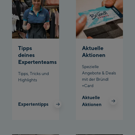
/ Valley station
Penkenbahn
Bergstation / Top
Ahornbahn Talstation
station
/Valley station
Fuegen:
Tipps
Aktuelle
Spieljochbahn
deines
Aktionen
Talstation /Valley
Expertenteams
Spieljochbahn
station
Spezielle
Bergstation / Top
Angebote & Deals
Tipps, Tricks und
mit der Bründl
Highlights
station
Ischgl:
+Card
Aktuelle
Ischgl Zentrum
Expertentipps
Aktionen
Ischgl Outlet
Pardatschgratbahn