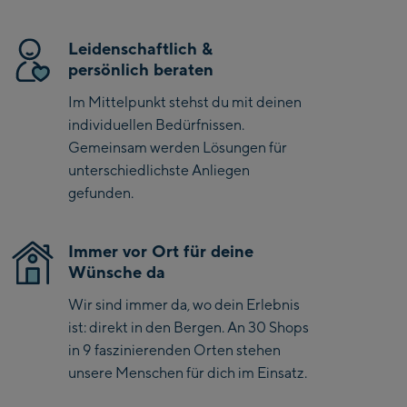
Bike-Servicecenter
seiner lässigen Passform und dem sportlichen Design ist
Kaprun
dieses T-Shirt perfekt für aktive Kids, die auf der Piste und
Leidenschaftlich &
im Alltag eine gute Figur machen wollen.
Zell Am See:
persönlich beraten
Schmittenhöhebahn
Im Mittelpunkt stehst du mit deinen
Talstation / Valley
individuellen Bedürfnissen.
CityXPress Talstation /
station
Gemeinsam werden Lösungen für
Valley station
unterschiedlichste Anliegen
AreitXpress Talstation /
gefunden.
Valley station
Drive-in Areit III
Bergstation / Top
Immer vor Ort für deine
Wünsche da
station
Saalfelden:
Wir sind immer da, wo dein Erlebnis
Saalfelden
ist: direkt in den Bergen. An 30 Shops
in 9 faszinierenden Orten stehen
Saalbach:
unsere Menschen für dich im Einsatz.