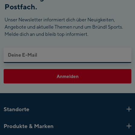
Postfach.
Unser Newsletter informiert dich über Neuigkeiten,
Angebote und aktuelle Themen rund um Bründl Sports.
Melde dich an und bleib top informiert.
Anmelden
Standorte
Kaprun
6 Shops
Produkte & Marken
Zell am See
4 Shops
Produkt-Highlights
Saalfelden
1 Shop