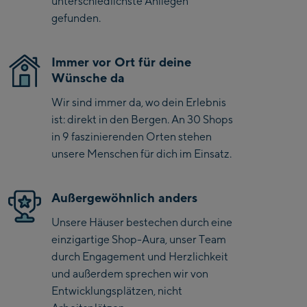
unterschiedlichste Anliegen
Saalbach Zentrum
gefunden.
Kohlmaisbahn
Immer vor Ort für deine
Saalbach Ski-Service
Wünsche da
Center
Wir sind immer da, wo dein Erlebnis
Viehhofen Talstation
ist: direkt in den Bergen. An 30 Shops
/Valley station
in 9 faszinierenden Orten stehen
Salzburg:
unsere Menschen für dich im Einsatz.
McArthurGlen
Designer Outlet
Außergewöhnlich anders
Mayrhofen:
Unsere Häuser bestechen durch eine
einzigartige Shop-Aura, unser Team
Mayrhofen Zentrum
durch Engagement und Herzlichkeit
Penkenbahn Talstation
und außerdem sprechen wir von
/ Valley station
Entwicklungsplätzen, nicht
Penkenbahn