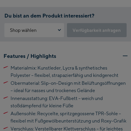
Du bist an dem Produkt interessiert?
Shop wählen
Verfügbarkeit anfragen
Warum ist der Click & Reserve Service aktuell nicht verfügbar?
Kaprun:
Bitte akzeptiere die für Click & Reserve notwendigen Cookies.
Features / Highlights
Klicke hierfür einfach auf folgenden Link.
Flagshipstore Kaprun
Materialmix: Kunstleder, Lycra & synthetisches
Maiskogelbahn
Click & Reserve zulassen
Polyester – flexibel, strapazierfähig und kindgerecht
Talstation / Valley
Kitzsteinhorn
Obermaterial: Slip-on-Design mit Belüftungsöffnungen
station
Alpincenter
– ideal für nasses und trockenes Gelände
(Bergstation / Top
Innenausstattung: EVA-Fußbett – weich und
Bikeworld Kaprun
station)
stoßdämpfend für kleine Füße
Außensohle: Recycelte, spritzgegossene TPR-Sohle –
Kaprun Outlet
flexibel mit Fußgewölbeunterstützung und Roxy-Grafik
Bike-Servicecenter
Verschluss: Verstellbarer Klettverschluss – für leichtes