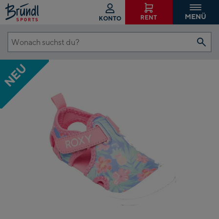
MENÜ
RENT
KONTO
Wonach
suchst
NEU
du?