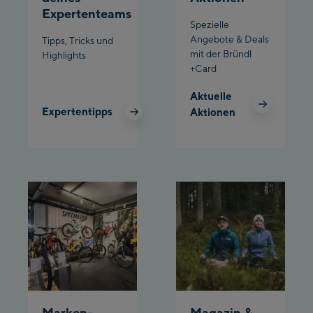
Expertenteams
Spezielle
Planet Planai
Angebote & Deals
Tipps, Tricks und
mit der Bründl
Highlights
Charly Kahr
+Card
Bikeworld Schladming
Aktuelle
Expertentipps
Aktionen
Marken-
Magazin &