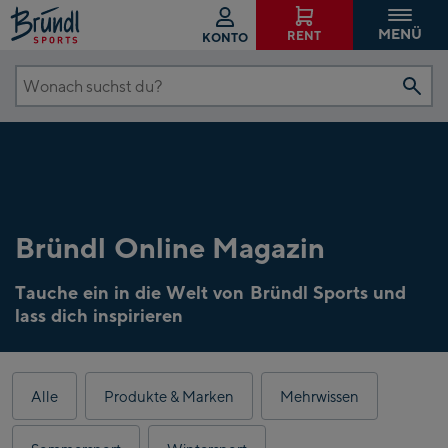
MENÜ
RENT
KONTO
Wonach
suchst
du?
Bründl Online Magazin
Tauche ein in die Welt von Bründl Sports und
lass dich inspirieren
Ergebnisse
Alle
Produkte & Marken
Mehrwissen
aktualisiert.
18