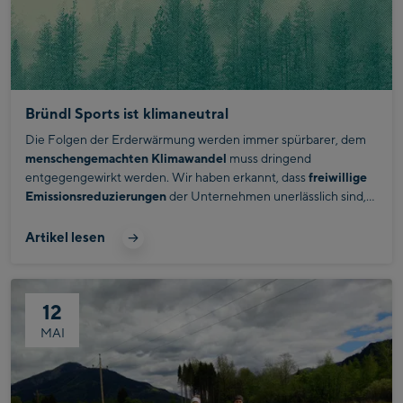
Bründl Sports ist klimaneutral
Die Folgen der Erderwärmung werden immer spürbarer, dem
menschengemachten Klimawandel
muss dringend
entgegengewirkt werden. Wir haben erkannt, dass
freiwillige
Emissionsreduzierungen
der Unternehmen unerlässlich sind,
um dem Klimawandel wirkungsvoll entgegenwirken zu können.
Daher haben wir gemeinsam mit der
Artikel lesen
Nachhaltigkeitsberatungsgesellschaft
Fokus Zukunft
den
ökologischen Fußabdruck
unseres Unternehmens gemessen.
Warum? Oberstes Ziel ist es,
Emissionen zu reduzieren
bzw.
12
überhaupt
zu vermeiden.
Und jene, die nicht reduziert werden
können,
zu kompensieren.
MAI