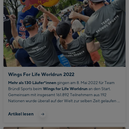
Wings For Life Worldrun 2022
Mehr als 130 Läufer*innen
gingen am 8. Mai 2022 für Team
Bründl Sports beim
Wings for Life Worldrun
an den Start.
Gemeinsam mit insgesamt 161.892 Teilnehmern aus 192
Nationen wurde überall auf der Welt zur selben Zeit gelaufen -
und das für den guten Zweck. Gelaufen wurde so lange und so
weit wie möglich, bis man vom Catcher Car eingeholt wurde.
Artikel lesen
Rollstuhlafer*innen, Hobbyläufer*innen sowie Top-Athlet*innen
liefen, rolten oder spazierten Seite an Seite für die, die es selbst