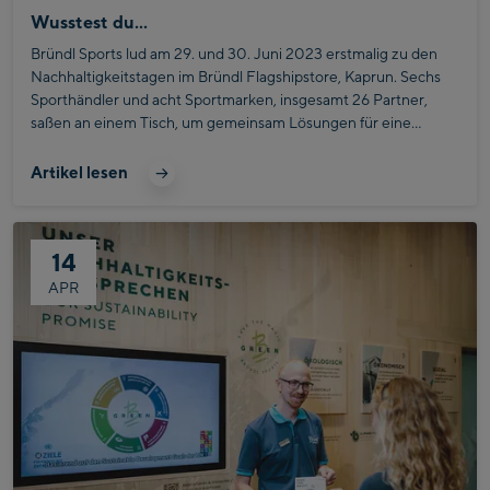
Wusstest du...
Bründl Sports lud am 29. und 30. Juni 2023 erstmalig zu den
Nachhaltigkeitstagen im Bründl Flagshipstore, Kaprun. Sechs
Sporthändler und acht Sportmarken, insgesamt 26 Partner,
saßen an einem Tisch, um gemeinsam Lösungen für eine
nachhaltigere Zukunft im Sporthandel zu entwickeln. Bereits in
den letzten Jahren war Bründl Sports mit seinen Partnern im
Artikel lesen
intensiven Austausch mit dem Ziel, Lieferprozesse zu
optimieren, Kreislaufwirtschaft voranzutreiben, und
Abfallvermeidung zu forcieren.
14
APR