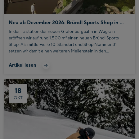
Neu ab Dezember 2026: Bründl Sports Shop in Wagrain
In der Talstation der neuen Grafenbergbahn in Wagrain
eröffnen wir auf rund 1.500 m² einen neuen Bründl Sports
Shop. Als mittlerweile 10. Standort und Shop Nummer 31
setzen wir damit einen weiteren Meilenstein in den
österreichischen Alpen – direkt dort, wo das Bergerlebnis
beginnt.
Artikel lesen
18
OKT