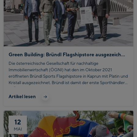
Green Building: Bründl Flagshipstore ausgezeichnet
Die österreichische Gesellschaft für nachhaltige
Immobilienwirtschaft (ÖGNI) hat den im Oktober 2021
eröffneten Bründl Sports Flagshipstore in Kaprun mit Platin und
Kristall ausgezeichnet. Bründl ist damit der erste Sporthändler
in Österreich, der dieses wertvolle Nachhhaltigkeits-Zertifikat
DGNB der ÖGNI entgegennehmen darf. Am 14. Juni wurde die
Artikel lesen
Auszeichnung offiziell in Kaprun in Empfang genommen.
12
MAI