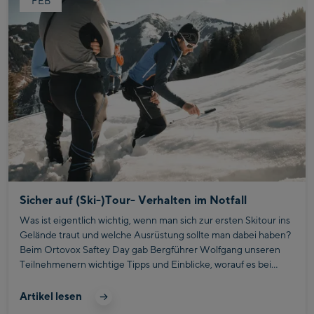
FEB
Sicher auf (Ski-)Tour- Verhalten im Notfall
Was ist eigentlich wichtig, wenn man sich zur ersten Skitour ins
Gelände traut und welche Ausrüstung sollte man dabei haben?
Beim Ortovox Saftey Day gab Bergführer Wolfgang unseren
Teilnehmenern wichtige Tipps und Einblicke, worauf es bei
einer Skitour ankommt und wie man sich im Notfall richtig
verhält.
Artikel lesen