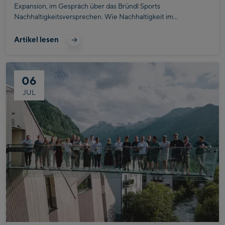
Expansion,
im Gespräch über das Bründl Sports
Nachhaltigkeitsversprechen. Wie Nachhaltigkeit im
Unternehmen lebendig integriert und gelebt wird und wie
gemeinsam Verantwortung übernehmen den Unterschied
Artikel lesen
ausmacht, lest ihr in diesem Interview.
06
JUL