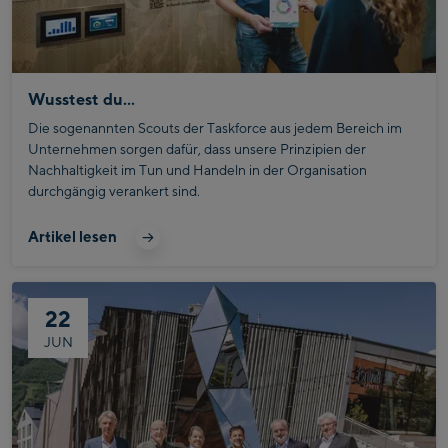
Wusstest du...
Die sogenannten Scouts der Taskforce aus jedem Bereich im
Unternehmen sorgen dafür, dass unsere Prinzipien der
Nachhaltigkeit im Tun und Handeln in der Organisation
durchgängig verankert sind.
Jemand, der über das Bründl Nachhaltigkeitsversprechen und
die messbaren Ziele bis 2024 wohl am besten Bescheid weiß, ist
Artikel lesen
unser geschätzter Mitarbeiter Quinten Grimm, Koordinator für
Nachhaltigkeit und Berichterstattung bei Bründl Sports. Wir
fragen nach...
22
JUN