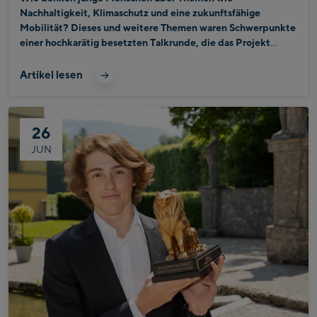
Nachhaltigkeit, Klimaschutz und eine zukunftsfähige
Mobilität? Dieses und weitere Themen waren Schwerpunkte
einer hochkarätig besetzten Talkrunde, die das Projekt
MoFu mobility for future in Kooperation mit Bründl Sports
und der Landesberufsschule Zell am See organisiert hat.
Artikel lesen
26
JUN