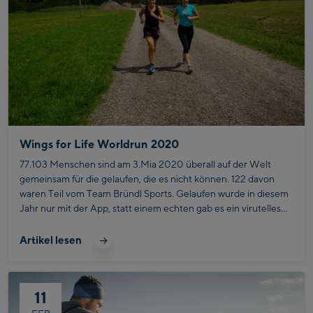
Wings for Life Worldrun 2020
77.103 Menschen sind am 3.Mia 2020 überall auf der Welt
gemeinsam für die gelaufen, die es nicht können. 122 davon
waren Teil vom Team Bründl Sports. Gelaufen wurde in diesem
Jahr nur mit der App, statt einem echten gab es ein virutelles
Catcher Car, vor dem man so lange wie möglich davonzulaufen
versuchte.
Artikel lesen
11