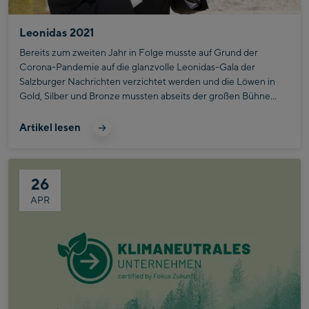
Leonidas 2021
Bereits zum zweiten Jahr in Folge musste auf Grund der
Corona-Pandemie auf die glanzvolle Leonidas-Gala der
Salzburger Nachrichten verzichtet werden und die Löwen in
Gold, Silber und Bronze mussten abseits der großen Bühne
vergeben werden. Am 9. Juni war es dann endlich soweit und
die ersten Löwen konnten bei den fürstlichen Wasserspielen in
Artikel lesen
Hellbrunn überreicht werden.
26
APR