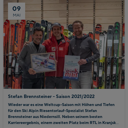
nicht können und konnten so 4,7 Millionen Euro für die
09
Rückenmarksforschung sammeln.
MAI
Stefan Brennsteiner - Saison 2021/2022
Wieder war es eine Weltcup-Saison mit Höhen und Tiefen
für den Ski Alpin Riesentorlauf-Spezialist Stefan
Brennsteiner aus Niedernsill. Neben seinem besten
Karriereergebnis, einem zweiten Platz beim RTL in Kranjska