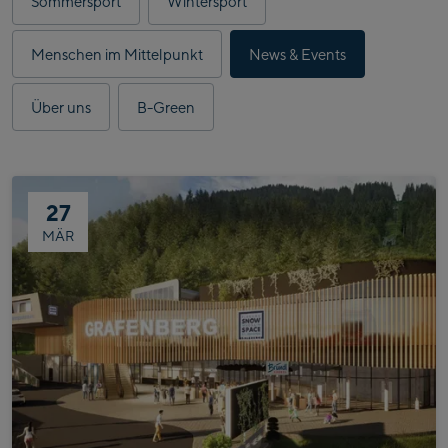
Sommersport
Wintersport
Artikel
werden
Menschen im Mittelpunkt
News & Events
angezeigt.
Über uns
B-Green
27
MÄR