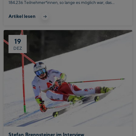
184.236 Teilnehmer*innen, so lange es möglich war, das
Catcher Car hinter sich zu lassen. Hochsommerliche
Temperaturen sorgten für zusätzliche Schweißtropfen auf der
Artikel lesen
Stirn und forderten den Teilnehmer*innen alles ab.
19
DEZ
Stefan Brennsteiner im Interview