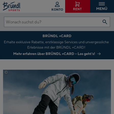
MENÜ
RENT
KONTO
Wonach
suchst
BRÜNDL +CARD
du?
Erhalte exklusive Rabatte, erstklassige Services und unvergessliche
Erlebnisse mit der BRÜNDL +CARD!
Mehr erfahren über BRÜNDL +CARD – Los geht's!
©
Burton