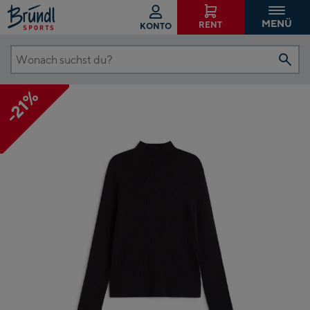
MENÜ
RENT
KONTO
Wonach
suchst
-21%
du?