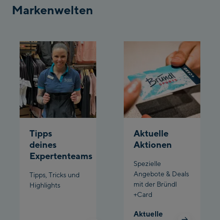
Penkenbahn
Markenwelten
Bergstation / Top
Ahornbahn Talstation
station
/Valley station
Fuegen:
Spieljochbahn
Talstation /Valley
Spieljochbahn
station
Bergstation / Top
station
Ischgl:
Tipps
Aktuelle
deines
Aktionen
Ischgl Zentrum
Expertenteams
Spezielle
Angebote & Deals
Tipps, Tricks und
Ischgl Outlet
mit der Bründl
Highlights
+Card
Pardatschgratbahn
Aktuelle