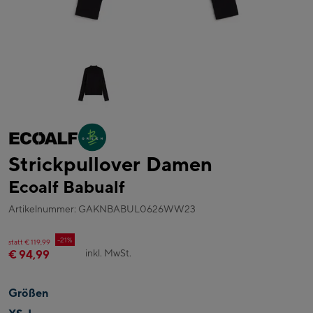
Strickpullover Damen
Ecoalf Babualf
Artikelnummer: GAKNBABUL0626WW23
-21%
statt € 119,99
inkl. MwSt.
€ 94,99
Größen