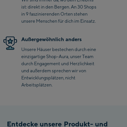
ist: direkt in den Bergen. An 30 Shops
Saalbach Zentrum
in 9 faszinierenden Orten stehen
unsere Menschen für dich im Einsatz.
Kohlmaisbahn
Saalbach Ski-Service
Außergewöhnlich anders
Center
Unsere Häuser bestechen durch eine
Viehhofen Talstation
einzigartige Shop-Aura, unser Team
/Valley station
durch Engagement und Herzlichkeit
Salzburg:
und außerdem sprechen wir von
McArthurGlen
Entwicklungsplätzen, nicht
Designer Outlet
Arbeitsplätzen.
Mayrhofen:
Mayrhofen Zentrum
Penkenbahn Talstation
Entdecke unsere Produkt- und
/ Valley station