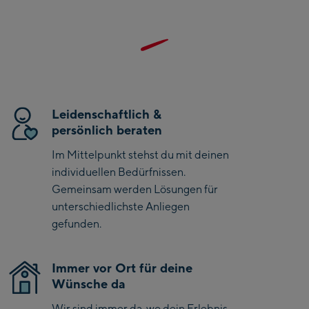
Mode und Nachhaltigkeit.
Kaprun
Zell Am See:
Schmittenhöhebahn
Talstation / Valley
CityXPress Talstation /
station
Leidenschaftlich &
Valley station
persönlich beraten
AreitXpress Talstation /
Valley station
Im Mittelpunkt stehst du mit deinen
Drive-in Areit III
individuellen Bedürfnissen.
Bergstation / Top
Gemeinsam werden Lösungen für
station
unterschiedlichste Anliegen
Saalfelden:
gefunden.
Saalfelden
Immer vor Ort für deine
Saalbach:
Wünsche da
Saalbach Life.Style
Wir sind immer da, wo dein Erlebnis