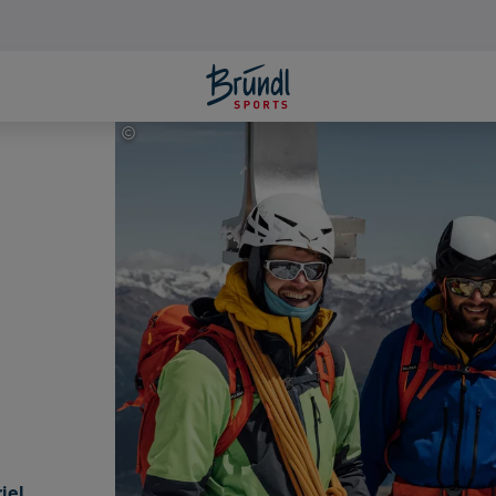
©
Salewa
iel,