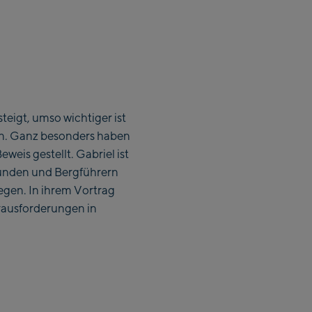
eigt, umso wichtiger ist
ann. Ganz besonders haben
weis gestellt. Gabriel ist
eunden und Bergführern
egen. In ihrem Vortrag
erausforderungen in