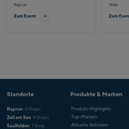
Kaprun
Wals
Zum Event
Zum Even
Standorte
Produkte & Marken
Kaprun
Produkt-Highlights
6 Shops
Top-Marken
Zell am See
4 Shops
Aktuelle Aktionen
Saalfelden
1 Shop