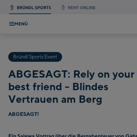
BRÜNDL SPORTS
RENT ONLINE
MENÜ
Bründl Sports Event
ABGESAGT: Rely on your
best friend - Blindes
Vertrauen am Berg
ABGESAGT!
Ein Salewa Vortrag über die Bergabenteuer von Gabr