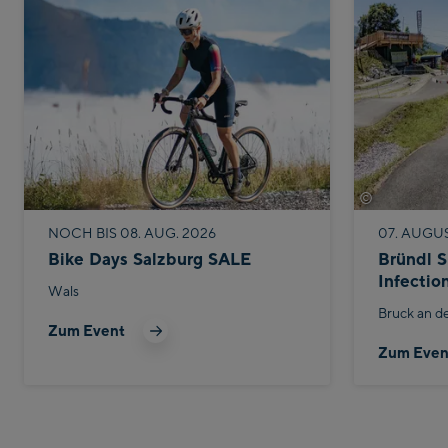
©
Bike Infecti
NOCH BIS 08. AUG. 2026
07. AUGU
Bike Days Salzburg SALE
Bründl S
Infectio
Wals
Bruck an d
Zum Event
Zum Even