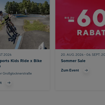
on
ST 2026
20. AUG. 2026 - 06. SEPT. 2
ports Kids Ride x Bike
Sommer Sale
n
Zum Event
er Großglocknerstraße
t