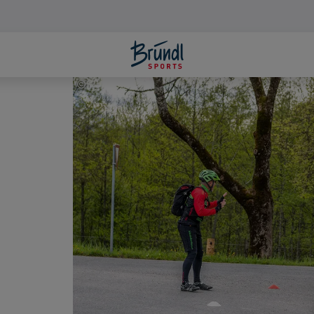
©
Bernd Kammerer für Typenraum GmbH und Co KG Stuttgar