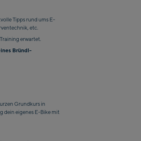
tvolle Tipps rund ums E-
rventechnik, etc.
Training erwartet.
ines Bründl-
kurzen Grundkurs in
ng dein eigenes E-Bike mit