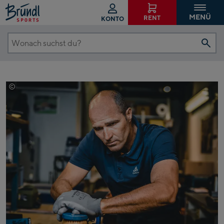
MENÜ
RENT
KONTO
Wonach
suchst
du?
©
Mathäus Gartner