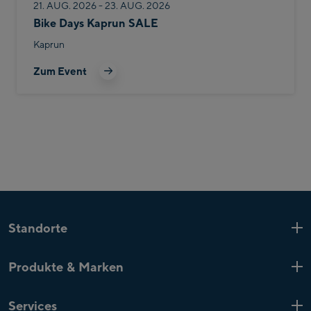
21. AUG. 2026 - 23. AUG. 2026
Bike Days Kaprun SALE
Kaprun
Zum Event
Standorte
Kaprun
6 Shops
Produkte & Marken
Zell am See
4 Shops
Produkt-Highlights
Saalfelden
1 Shop
Services
Top-Marken
Mayrhofen
4 Shops