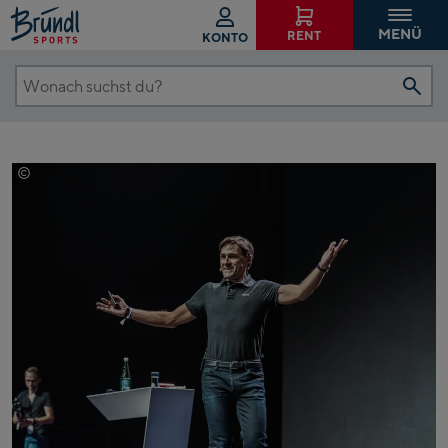
MENÜ
RENT
KONTO
Wonach
suchst
du?
©
Dominic Erschen