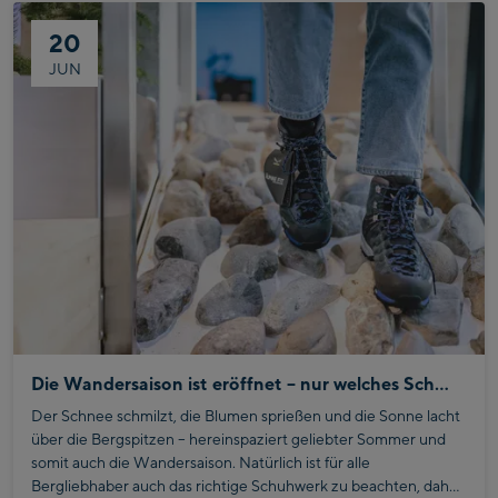
Wanderrucksäcke erhältst du nämlich grob von
10 bis 95
20
Litern
, mit den verschiedensten
Funktionen
.
JUN
Die Wandersaison ist eröffnet – nur welches Schuhwerk?
Der Schnee schmilzt, die Blumen sprießen und die Sonne lacht
über die Bergspitzen – hereinspaziert geliebter Sommer und
somit auch die Wandersaison. Natürlich ist für alle
Bergliebhaber auch das richtige Schuhwerk zu beachten, daher