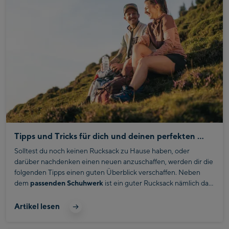
Tipps und Tricks für dich und deinen perfekten Wanderrucksack
Solltest du noch keinen Rucksack zu Hause haben, oder
darüber nachdenken einen neuen anzuschaffen, werden dir die
folgenden Tipps einen guten Überblick verschaffen. Neben
dem
passenden Schuhwerk
ist ein guter Rucksack nämlich das
A und O.
Ausgefeilte Systeme
verhindern lästige
Rückenschmerzen und
erleichtern den Aufstieg
erheblich.
Artikel lesen
Zuerst solltest du dir klar werden, welche Art von Wanderung
bevorsteht und wie viele Schritte du zurücklegen möchtest.