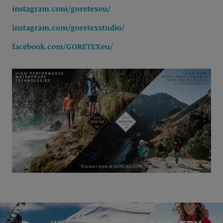
instagram.com/goretexeu/
instagram.com/goretexstudio/
facebook.com/GORETEXeu/
©
2019 W. L. Gore & Associates GmbH