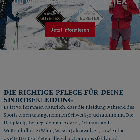
Du willst mehr über GORE-TEX
erfahren?
Jetzt informieren
©
2019 W. L. Gore & Associates GmbH
DIE RICHTIGE PFLEGE FÜR DEINE
SPORTBEKLEIDUNG
Es ist vollkommen natürlich, dass die Kleidung während des
Sports einen unangenehmen Schweißgeruch aufnimmt. Die
Hauptaufgabe liegt demnach darin, Schmutz und
Wettereinflüsse (Wind, Wasser) abzuweisen, sowie eine
zweite Haut zu bieten, die schützt, atmungsfähig und