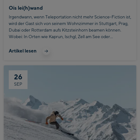
Ois lei(h)wand
Irgendwann, wenn Teleportation nicht mehr Science-Fiction ist,
wird der Gast sich von seinem Wohnzimmer in Stuttgart, Prag,
Dubai oder Rotterdam aufs Kitzsteinhorn beamen können.
Wobei: In Orten wie Kaprun, Ischgl, Zell am See oder
Mayrhofen ist man der Sache mit dem raumlosen Durchqueren
schon einen Schritt näher. Bründl hat in den 50er-Jahren den
Artikel lesen
Skiverleih nach Österreich gebracht. Heute sind die Pinzgauer
mit ihren mehr als
26
SEP