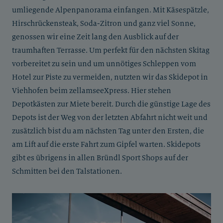
umliegende Alpenpanorama einfangen. Mit Käsespätzle,
Hirschrückensteak, Soda-Zitron und ganz viel Sonne,
genossen wir eine Zeit lang den Ausblick auf der
traumhaften Terrasse. Um perfekt für den nächsten Skitag
vorbereitet zu sein und um unnötiges Schleppen vom
Hotel zur Piste zu vermeiden, nutzten wir das Skidepot in
Viehhofen beim zellamseeXpress. Hier stehen
Depotkästen zur Miete bereit. Durch die günstige Lage des
Depots ist der Weg von der letzten Abfahrt nicht weit und
zusätzlich bist du am nächsten Tag unter den Ersten, die
am Lift auf die erste Fahrt zum Gipfel warten. Skidepots
gibt es übrigens in allen Bründl Sport Shops auf der
Schmitten bei den Talstationen.