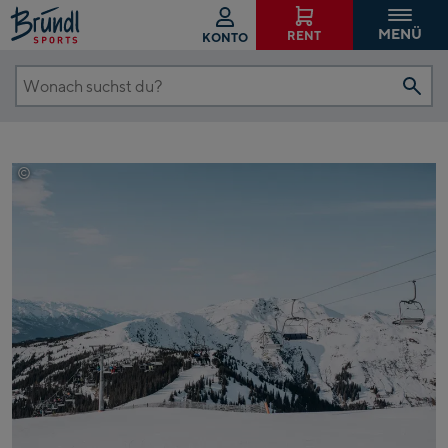
MENÜ
RENT
KONTO
Wonach
suchst
du?
©
Katharina Wildenhof