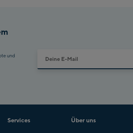
em
ote und
Services
Über uns