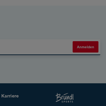
Planet Planai
Charly Kahr
Bikeworld
Schladming
Anmelden
Karriere