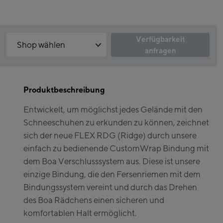
Verfügbarkeit
Shop wählen
anfragen
Warum ist der Click & Reserve Service aktuell nicht verfügbar?
Kaprun:
Bitte akzeptiere die für Click & Reserve notwendigen Cookies.
Klicke hierfür einfach auf folgenden Link.
Produktbeschreibung
Flagshipstore Kaprun
Entwickelt, um möglichst jedes Gelände mit den
Maiskogelbahn
Click & Reserve zulassen
Schneeschuhen zu erkunden zu können, zeichnet
Talstation / Valley
g
Kitzsteinhorn
sich der neue FLEX RDG (Ridge) durch unsere
station
Alpincenter
einfach zu bedienende CustomWrap Bindung mit
(Bergstation / Top
dem Boa Verschlusssystem aus. Diese ist unsere
Bikeworld Kaprun
station)
einzige Bindung, die den Fersenriemen mit dem
Bindungssystem vereint und durch das Drehen
Kaprun Outlet
des Boa Rädchens einen sicheren und
Bike-Servicecenter
komfortablen Halt ermöglicht.
Kaprun