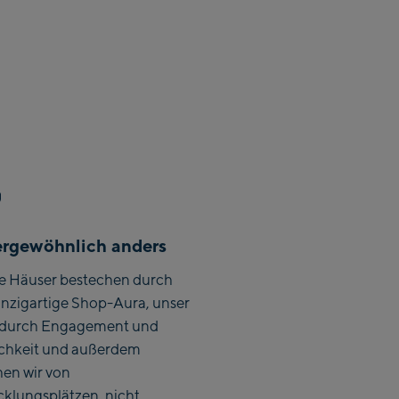
Zell Am See:
Schmittenhöhebahn
Talstation / Valley
CityXPress Talstation
station
/ Valley station
AreitXpress Talstation
/ Valley station
Drive-in Areit III
Bergstation / Top
station
Saalfelden:
rgewöhnlich anders
e Häuser bestechen durch
Saalfelden
inzigartige Shop-Aura, unser
Saalbach:
durch Engagement und
ichkeit und außerdem
Saalbach Life.Style
hen wir von
cklungsplätzen, nicht