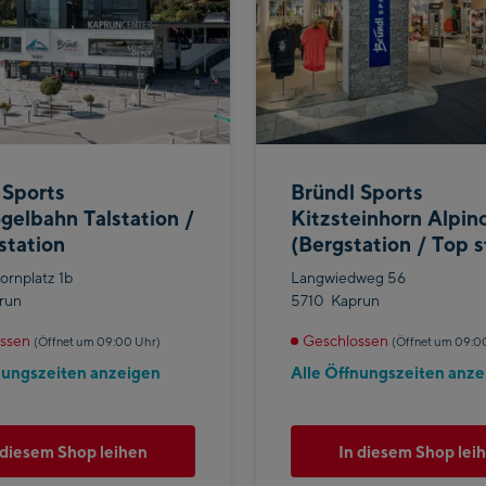
 Sports
Bründl Sports
gelbahn Talstation /
Kitzsteinhorn Alpin
station
(Bergstation / Top s
ornplatz 1b
Langwiedweg 56
run
5710
Kaprun
ssen
Geschlossen
(Öffnet um 09:00 Uhr)
(Öffnet um 09:0
nungszeiten anzeigen
Alle Öffnungszeiten anze
 diesem Shop leihen
In diesem Shop lei