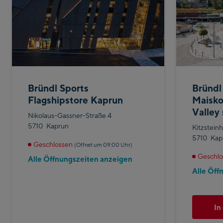
Bründl Sports
Bründl
Flagshipstore Kaprun
Maisko
Valley 
Nikolaus-Gassner-Straße 4
5710
Kaprun
Kitzsteinh
5710
Kap
Geschlossen
(Öffnet um 09:00 Uhr)
Geschlo
Alle Öffnungszeiten anzeigen
Alle Öff
In