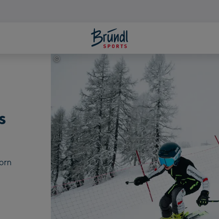
©
Fischer Sports GmbH
s
horn