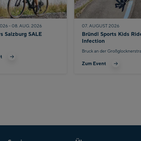
©
Bike Infection
026 - 08. AUG. 2026
07. AUGUST 2026
ys Salzburg SALE
Bründl Sports Kids Rid
Infection
Bruck an der Großglocknerstr
t
Zum Event