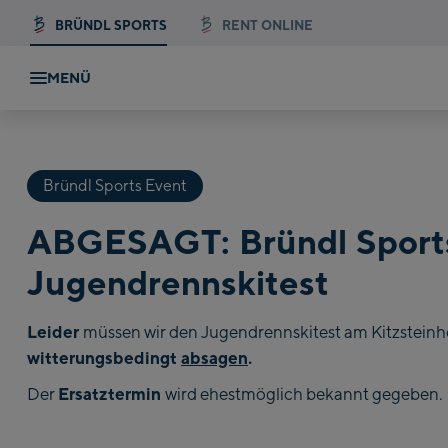
BRÜNDL SPORTS
RENT ONLINE
MENÜ
Bründl Sports Event
ABGESAGT: Bründl Sport
Jugendrennskitest
Leider
müssen wir den Jugendrennskitest am Kitzstein
witterungsbedingt
absagen
.
Ersatztermin
Der
wird ehestmöglich bekannt gegeben.