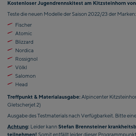
Kostenloser Jugendrennskitest am Kitzsteinhorn von
Teste die neuen Modelle der Saison 2022/23 der Marken
Fischer
Atomic
Blizzard
Nordica
Rossignol
Völkl
Salomon
Head
Treffpunkt & Materialausgabe:
Alpincenter Kitzsteinho
Gletscherjet 2)
Ausgabe des Testmaterials nach Verfügbarkeit. Bitte ei
Achtung
:
Stefan Brennsteiner krankheits
Leider kann
teilnehmen!
Somit entfällt leider dieser Programmpunkt