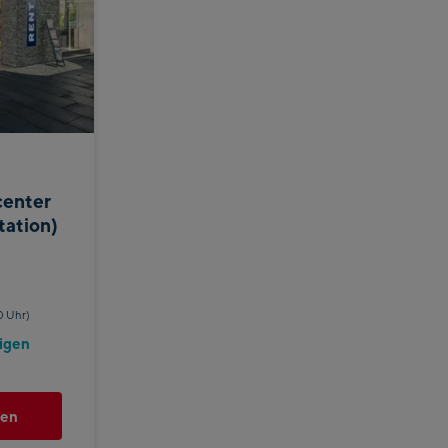
center
tation)
0 Uhr)
igen
hen