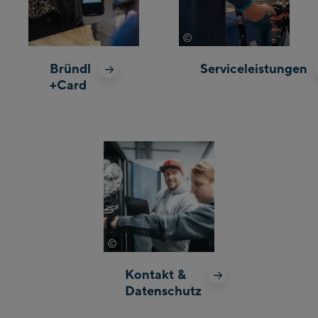
©
Johannes Radlwimmer
Bründl
Serviceleistungen
+Card
©
Johannes Radlwimmer
Kontakt &
Datenschutz