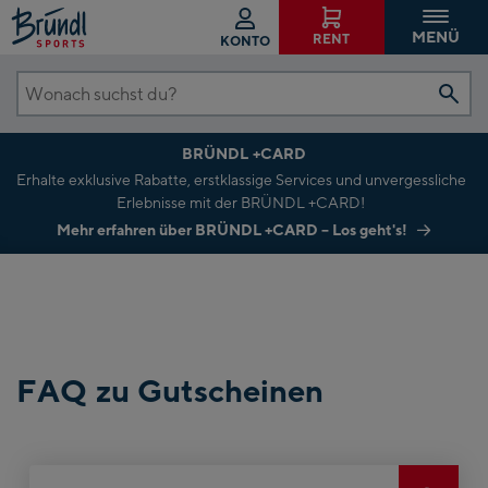
MENÜ
RENT
KONTO
Wonach
suchst
BRÜNDL +CARD
du?
Erhalte exklusive Rabatte, erstklassige Services und unvergessliche
Erlebnisse mit der BRÜNDL +CARD!
Mehr erfahren über BRÜNDL +CARD – Los geht's!
FAQ zu Gutscheinen