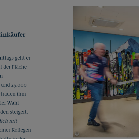
Einkäufer
ittags geht er
f der Fläche
in
i und 25.000
ertrauen ihm
der Wahl
den steigert.
ich mit
einer Kollegen
©
Bernd Kammerer für Typenraum G
häfte in der