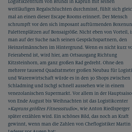
Logistikzentrum von Bründl in Kaprun mit seinen
weitläufigen Regalschluchten durchmisst, fühlt sich glei
mal an einen dieser Escape Rooms erinnert. Der Mensch
schrumpft vor den sich imposant auftürmenden Boxenu
Palettenplätzen auf Bonsaigröße. Nicht eben von Vorteil, i
man auf der Suche nach seinen Gesprächspartnern, den
Heinzelmännchen im Hintergrund. Wenn es nicht kurz v
Feierabend ist, wird hier, am Ortsausgang Richtung
Kitzsteinhorn, am ganz großen Rad gedreht. Ohne den
mehrere tausend Quadratmeter großen Neubau für Logist
und Warenwirtschaft würde es in den 30 Shops zwischen
Schladming und Ischgl schnell aussehen wie in einem
venezolanischen Supermarkt. Vor allem in der Hauptsais
von Ende August bis Weihnachten ist das Logistikcenter
»
Kapruns größtes Fitnessstudio
«, wie Anton Riedlsperger
später erzählen wird. Ein schönes Bild, das noch an Kraft
gewinnt, wenn man die Zahlen von Cheflogistiker Martin
Lederer vor Augen hat: