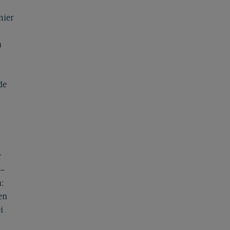
hier
n
de
r
 –
:
en
i