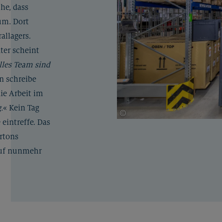
he, dass
rum. Dort
rallagers.
ter scheint
lles Team sind
n schreibe
e Arbeit im
.
« Kein Tag
©
Bernd Kammerer für Typenraum G
 eintreffe. Das
rtons
 auf nunmehr