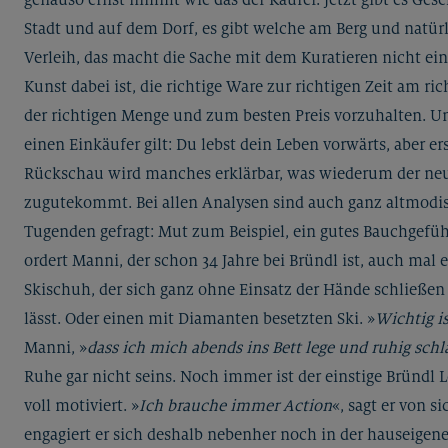
Stadt und auf dem Dorf, es gibt welche am Berg und natür
Verleih, das macht die Sache mit dem Kuratieren nicht ein
Kunst dabei ist, die richtige Ware zur richtigen Zeit am ric
der richtigen Menge und zum besten Preis vorzuhalten. U
einen Einkäufer gilt: Du lebst dein Leben vorwärts, aber ers
Rückschau wird manches erklärbar, was wiederum der ne
zugutekommt. Bei allen Analysen sind auch ganz altmodi
Tugenden gefragt: Mut zum Beispiel, ein gutes Bauchgefüh
ordert Manni, der schon 34 Jahre bei Bründl ist, auch mal 
Skischuh, der sich ganz ohne Einsatz der Hände schließen
lässt. Oder einen mit Diamanten besetzten Ski. »
Wichtig is
Manni, »
dass ich mich abends ins Bett lege und ruhig schl
Ruhe gar nicht seins. Noch immer ist der einstige Bründl 
voll motiviert. »
Ich brauche immer Action
«, sagt er von si
engagiert er sich deshalb nebenher noch in der hauseigen