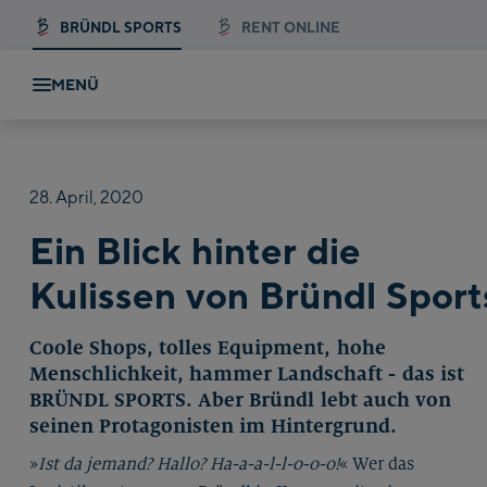
BRÜNDL SPORTS
RENT ONLINE
MENÜ
28.
April,
2020
Ein Blick hinter die
Kulissen von Bründl Sport
Coole Shops, tolles Equipment, hohe
Menschlichkeit, hammer Landschaft - das ist
BRÜNDL SPORTS. Aber Bründl lebt auch von
seinen Protagonisten im Hintergrund.
»
Ist da jemand? Hallo? Ha-a-a-l-l-o-o-o!
« Wer das