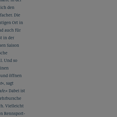
lich den
facher. Die
htigen Ort in
nd auch für
t in der
uen Saison
sche
l. Und so
einen
 und öffnen
t
«, sagt
afe
.« Dabei ist
Lehrbursche
ch. Vielleicht
en Rennsport-