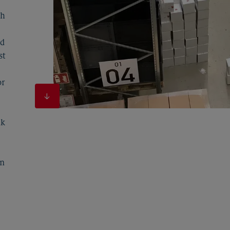
ch
nd
st
or
ik
on