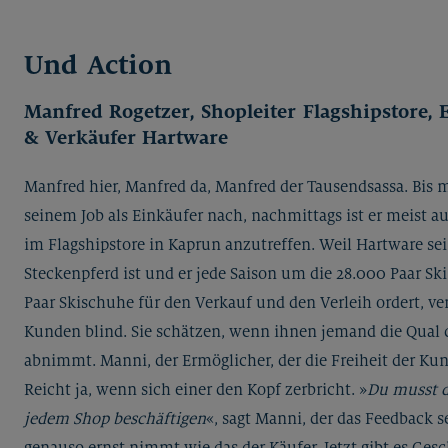
Und Action
Manfred Rogetzer, Shopleiter Flagshipstore, 
& Verkäufer Hartware
Manfred hier, Manfred da, Manfred der Tausendsassa. Bis m
seinem Job als Einkäufer nach, nachmittags ist er meist au
im Flagshipstore in Kaprun anzutreffen. Weil Hartware se
Steckenpferd ist und er jede Saison um die 28.000 Paar Sk
Paar Skischuhe für den Verkauf und den Verleih ordert, v
Kunden blind. Sie schätzen, wenn ihnen jemand die Qual 
abnimmt. Manni, der Ermöglicher, der die Freiheit der Kun
Reicht ja, wenn sich einer den Kopf zerbricht. »
Du musst d
jedem Shop beschäftigen
«, sagt Manni, der das Feedback s
genauso ernst nimmt wie das der Käufer. Jetzt gibt es Gesc