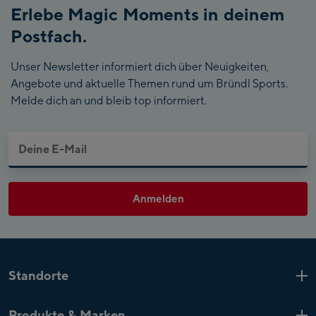
Erlebe Magic Moments in deinem
Postfach.
Unser Newsletter informiert dich über Neuigkeiten,
Angebote und aktuelle Themen rund um Bründl Sports.
Melde dich an und bleib top informiert.
Anmelden
Standorte
Kaprun
6 Shops
Produkte & Marken
Zell am See
4 Shops