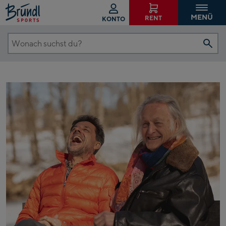
MENÜ
RENT
KONTO
Wonach
suchst
du?