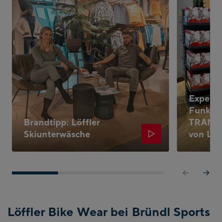
Experte
Funkti
Brandtipp: Löffler
TRANS
Skiunterwäsche
von Löf
Löffler Bike Wear bei Bründl Sports