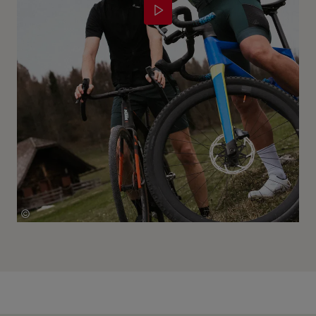
©
Löffler