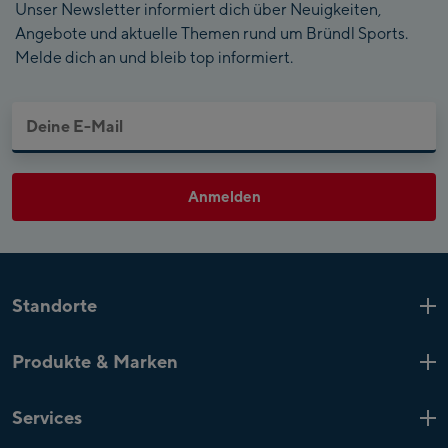
Unser Newsletter informiert dich über Neuigkeiten,
Angebote und aktuelle Themen rund um Bründl Sports.
Melde dich an und bleib top informiert.
Anmelden
Standorte
Kaprun
6 Shops
Produkte & Marken
Zell am See
4 Shops
Produkt-Highlights
Saalfelden
1 Shop
Services
Top-Marken
Mayrhofen
4 Shops
Aktuelle Aktionen
Kundenkarte