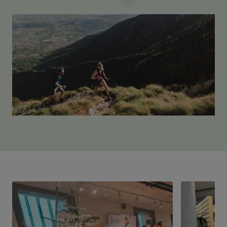
©
Löffler