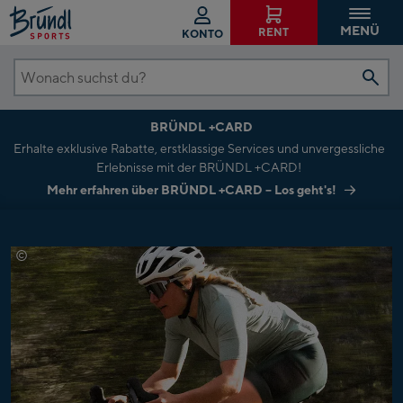
MENÜ
RENT
KONTO
Wonach
suchst
BRÜNDL +CARD
du?
Erhalte exklusive Rabatte, erstklassige Services und unvergessliche
Erlebnisse mit der BRÜNDL +CARD!
Mehr erfahren über BRÜNDL +CARD – Los geht's!
©
Löffler