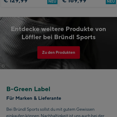
€ 129,99
€ 169,99
NEU
NEU
Entdecke weitere Produkte von
Löffler bei Bründl Sports
Zu den Produkten
©
Löffler
B-Green Label
Für Marken & Lieferante
Bei Bründl Sports sollst du mit gutem Gewissen
einkaufen können. Nachhaltigkeit ist uns auch bei der