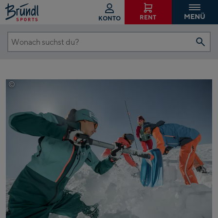
MENÜ
RENT
KONTO
Wonach
suchst
du?
©
Ortovox / Hansi Heckmair